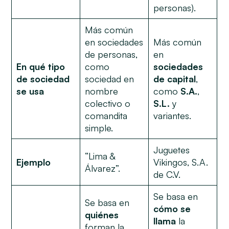
personas).
Más común
en sociedades
Más común
de personas,
en
En qué tipo
como
sociedades
de sociedad
sociedad en
de capital
,
se usa
nombre
como
S.A.
,
colectivo o
S.L.
y
comandita
variantes.
simple.
Juguetes
“Lima &
Ejemplo
Vikingos, S.A.
Álvarez”.
de C.V.
Se basa en
Se basa en
cómo se
quiénes
llama
la
forman la