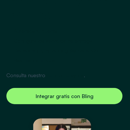
Pasos para integrarse
con Bling
Autentica tu cuenta
Configura los servicios de entrega
Genera e imprime tus guías de envío
Rastrea tus envíos
Consulta nuestro
centro de ayuda
.
Integrar gratis con Bling