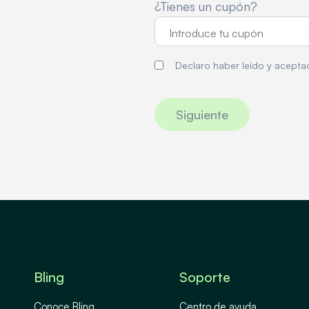
¿Tienes un cupón?
Declaro haber leído y acept
Siguiente
Bling
Soporte
Conoce Bling
Centro de ayuda