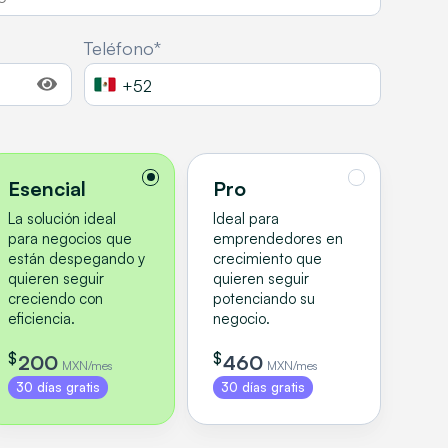
Teléfono*
Esencial
Pro
La solución ideal
Ideal para
para negocios que
emprendedores en
están despegando y
crecimiento que
quieren seguir
quieren seguir
creciendo con
potenciando su
eficiencia.
negocio.
$
$
200
460
MXN/mes
MXN/mes
30 días gratis
30 días gratis