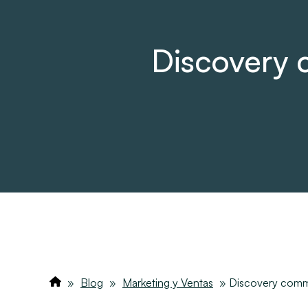
Discovery 
»
Blog
»
Marketing y Ventas
»
Discovery comme