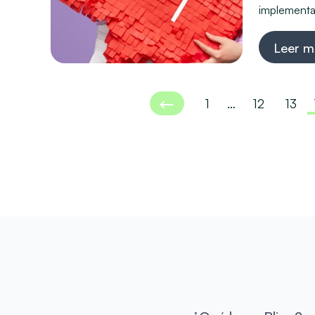
implementar
Leer m
1
…
12
13