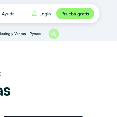
Login
Ayuda
Prueba gratis
keting y Ventas
Pymes
:
as