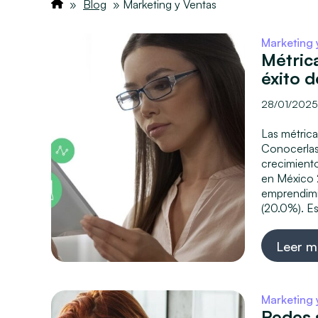
»
Blog
»
Marketing y Ventas
Marketing 
Métrica
éxito 
28/01/202
Las métric
Conocerlas 
crecimient
en México 
emprendimi
(20.0%). Es
Leer m
Marketing 
Redes 