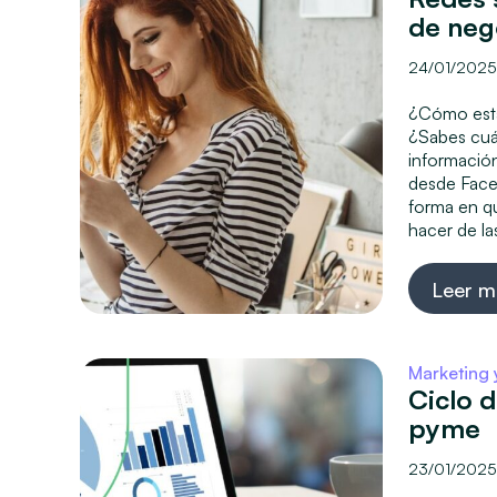
de neg
24/01/202
¿Cómo está
¿Sabes cuá
información
desde Faceb
forma en q
hacer de la
Leer m
Marketing 
Ciclo d
pyme
23/01/202