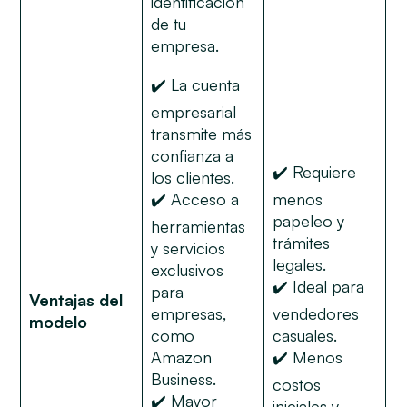
identificación
de tu
empresa.
✔️ La cuenta
empresarial
transmite más
confianza a
✔️ Requiere
los clientes.
✔️ Acceso a
menos
papeleo y
herramientas
trámites
y servicios
legales.
exclusivos
✔️ Ideal para
para
Ventajas del
empresas,
vendedores
modelo
como
casuales.
Amazon
✔️ Menos
Business.
costos
✔️ Mayor
iniciales y